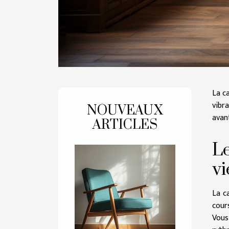
La c
vibr
NOUVEAUX
avant
ARTICLES
Le
vi
La c
cour
Vous