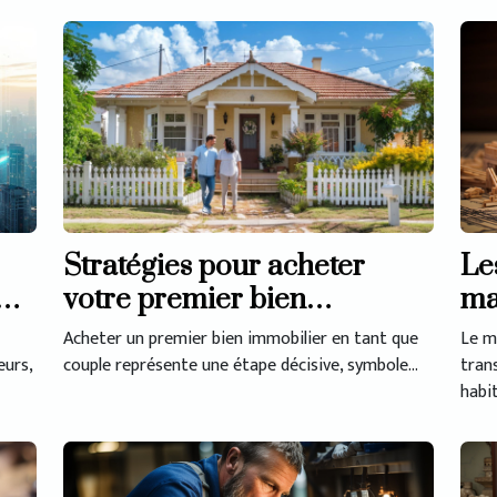
Le
Stratégies pour acheter
ma
e
votre premier bien
en
immobilier en couple
Le m
Acheter un premier bien immobilier en tant que
tran
urs,
couple représente une étape décisive, symbole...
habit