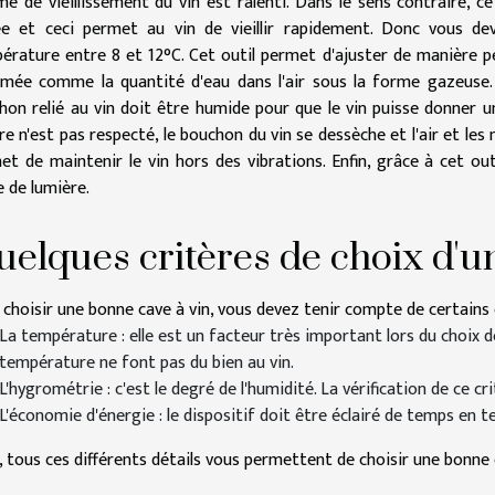
me de vieillissement du vin est ralenti. Dans le sens contraire, 
ée et ceci permet au vin de vieillir rapidement. Donc vous d
érature entre 8 et 12°C. Cet outil permet d'ajuster de manière pe
imée comme la quantité d'eau dans l'air sous la forme gazeuse. L
hon relié au vin doit être humide pour que le vin puisse donner
re n'est pas respecté, le bouchon du vin se dessèche et l'air et les
et de maintenir le vin hors des vibrations. Enfin, grâce à cet ou
e de lumière.
elques critères de choix d'u
 choisir une bonne cave à vin, vous devez tenir compte de certains c
La température : elle est un facteur très important lors du choix 
température ne font pas du bien au vin.
L'hygrométrie : c'est le degré de l'humidité. La vérification de ce c
L'économie d'énergie : le dispositif doit être éclairé de temps en 
n, tous ces différents détails vous permettent de choisir une bonne 