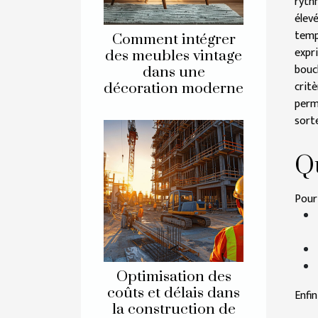
ryth
élev
temp
Comment intégrer
expr
des meubles vintage
bouc
dans une
critè
décoration moderne
perm
sort
Qu
Pour
Optimisation des
coûts et délais dans
Enfi
la construction de