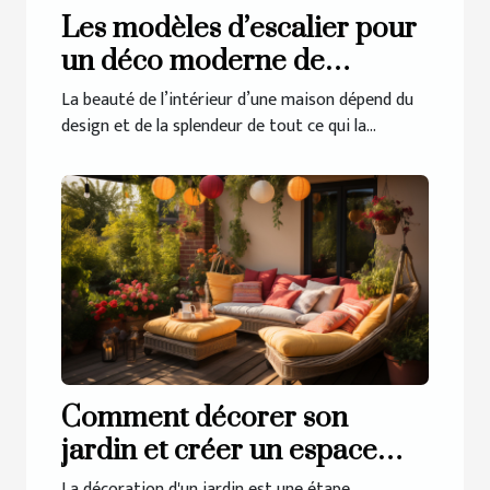
Les modèles d’escalier pour
un déco moderne de
l’intérieur
La beauté de l’intérieur d’une maison dépend du
design et de la splendeur de tout ce qui la...
Comment décorer son
jardin et créer un espace
extérieur accueillant ?
La décoration d'un jardin est une étape