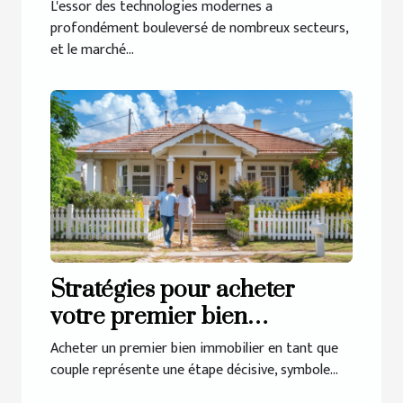
marché immobilier
L'essor des technologies modernes a
profondément bouleversé de nombreux secteurs,
et le marché...
Stratégies pour acheter
votre premier bien
immobilier en couple
Acheter un premier bien immobilier en tant que
couple représente une étape décisive, symbole...