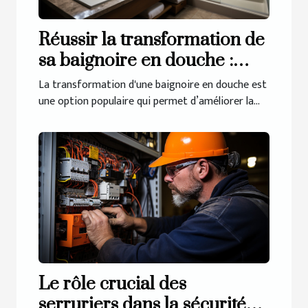
Réussir la transformation de
sa baignoire en douche :
comment procéder pour y
La transformation d'une baignoire en douche est
arriver ?
une option populaire qui permet d’améliorer la...
Le rôle crucial des
serruriers dans la sécurité