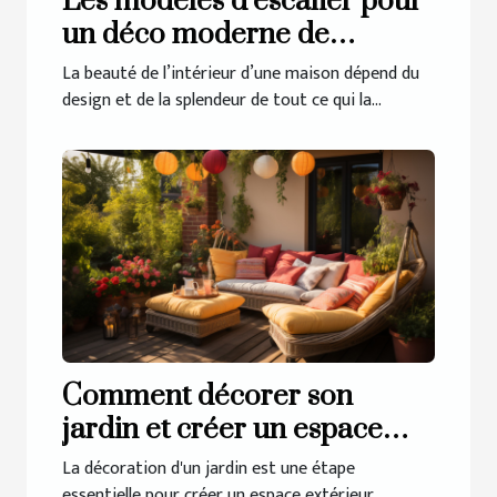
Les modèles d’escalier pour
un déco moderne de
l’intérieur
La beauté de l’intérieur d’une maison dépend du
design et de la splendeur de tout ce qui la...
Comment décorer son
jardin et créer un espace
extérieur accueillant ?
La décoration d'un jardin est une étape
essentielle pour créer un espace extérieur