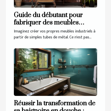
Guide du débutant pour
fabriquer des meubles
industriels avec des tubes de
Imaginez créer vos propres meubles industriels à
métal
partir de simples tubes de métal. Ce n'est pas...
Réussir la transformation de
sa baignoire en douche :