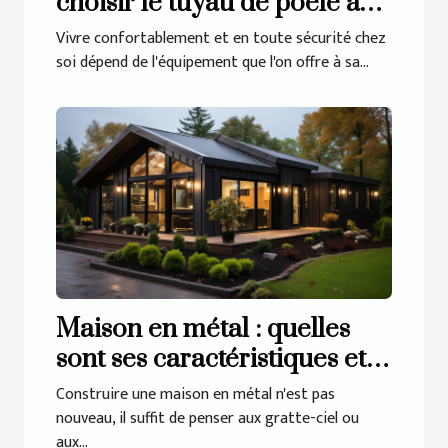
choisir le tuyau de poêle à
bois
Vivre confortablement et en toute sécurité chez
soi dépend de l'équipement que l'on offre à sa...
Maison en métal : quelles
sont ses caractéristiques et
pourquoi opter pour ce type
Construire une maison en métal n'est pas
de construction ?
nouveau, il suffit de penser aux gratte-ciel ou
aux...