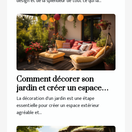
design et de la splendeur de tout ce qui la...
Comment décorer son
jardin et créer un espace
extérieur accueillant ?
La décoration d'un jardin est une étape
essentielle pour créer un espace extérieur
agréable et...