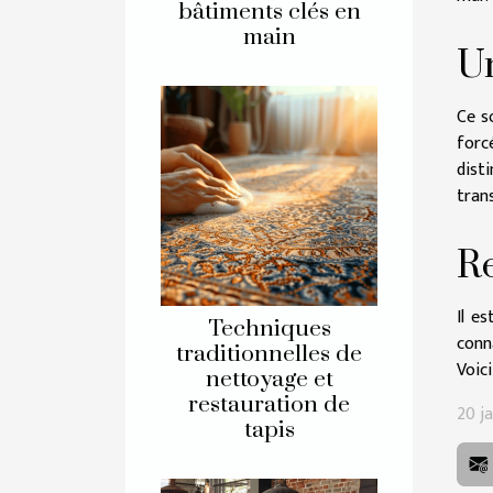
bâtiments clés en
main
Un
Ce s
forc
dist
tran
Re
Il e
Techniques
conn
traditionnelles de
Voici
nettoyage et
restauration de
20 j
tapis