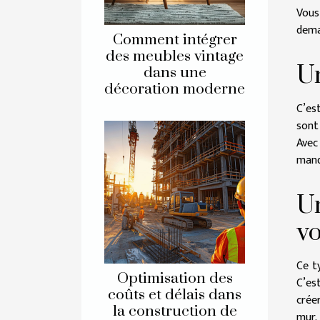
Vous
dema
Comment intégrer
des meubles vintage
Un
dans une
décoration moderne
C’es
sont
Avec
manq
Un
vo
Ce t
Optimisation des
C’es
coûts et délais dans
crée
la construction de
mur. 