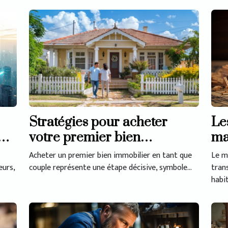
Le
Stratégies pour acheter
ma
e
votre premier bien
en
immobilier en couple
Le m
Acheter un premier bien immobilier en tant que
tran
urs,
couple représente une étape décisive, symbole...
habit