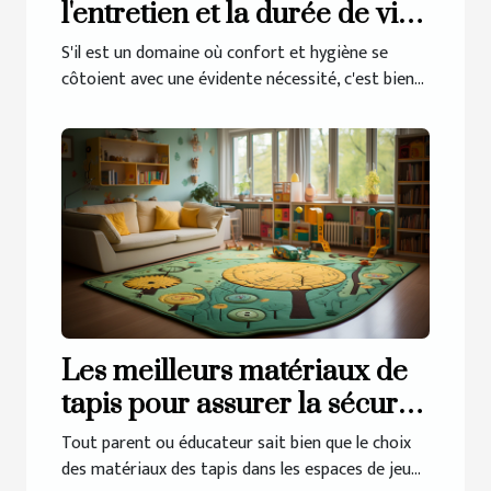
l'entretien et la durée de vie
du linge de lit en gaze de
S'il est un domaine où confort et hygiène se
coton
côtoient avec une évidente nécessité, c'est bien...
Les meilleurs matériaux de
tapis pour assurer la sécurité
des enfants
Tout parent ou éducateur sait bien que le choix
des matériaux des tapis dans les espaces de jeu...