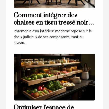
Comment intégrer des
chaises en tissu tressé noir et
fer dans un décor moderne
L'harmonie d'un intérieur moderne repose sur le
choix judicieux de ses composants, tant au
niveau...
Optimiser l'espace de